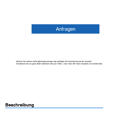
Anfragen
Möchten Sie mehrere Artikel gleichzeitig anfragen oder benötigen Sie Unterstützung bei der Auswahl?
Kontaktieren Sie uns gerne direkt telefonisch oder per E-Mail – unser Team hilft Ihnen kompetent und schnell weiter.
Beschreibung