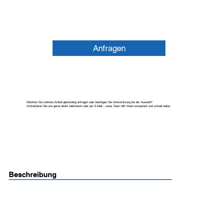
Anfragen
Möchten Sie mehrere Artikel gleichzeitig anfragen oder benötigen Sie Unterstützung bei der Auswahl?
Kontaktieren Sie uns gerne direkt telefonisch oder per E-Mail – unser Team hilft Ihnen kompetent und schnell weiter.
Beschreibung