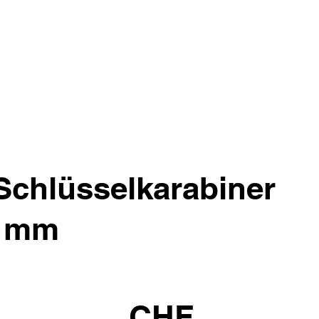
chlüsselkarabiner
0 mm
CHF