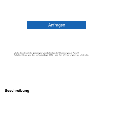
Anfragen
Möchten Sie mehrere Artikel gleichzeitig anfragen oder benötigen Sie Unterstützung bei der Auswahl?
Kontaktieren Sie uns gerne direkt telefonisch oder per E-Mail – unser Team hilft Ihnen kompetent und schnell weiter.
Beschreibung