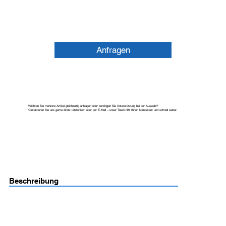
Anfragen
Möchten Sie mehrere Artikel gleichzeitig anfragen oder benötigen Sie Unterstützung bei der Auswahl?
Kontaktieren Sie uns gerne direkt telefonisch oder per E-Mail – unser Team hilft Ihnen kompetent und schnell weiter.
Beschreibung