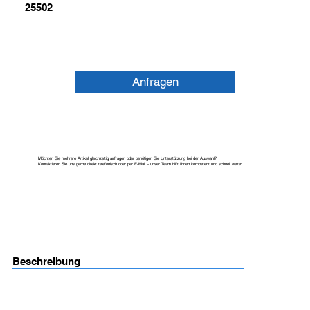
25502
Anfragen
Möchten Sie mehrere Artikel gleichzeitig anfragen oder benötigen Sie Unterstützung bei der Auswahl?
Kontaktieren Sie uns gerne direkt telefonisch oder per E-Mail – unser Team hilft Ihnen kompetent und schnell weiter.
Beschreibung