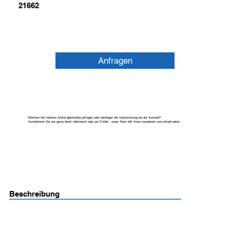
21662
Anfragen
Möchten Sie mehrere Artikel gleichzeitig anfragen oder benötigen Sie Unterstützung bei der Auswahl?
Kontaktieren Sie uns gerne direkt telefonisch oder per E-Mail – unser Team hilft Ihnen kompetent und schnell weiter.
Beschreibung