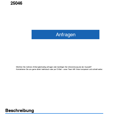
25046
Anfragen
Möchten Sie mehrere Artikel gleichzeitig anfragen oder benötigen Sie Unterstützung bei der Auswahl?
Kontaktieren Sie uns gerne direkt telefonisch oder per E-Mail – unser Team hilft Ihnen kompetent und schnell weiter.
Beschreibung