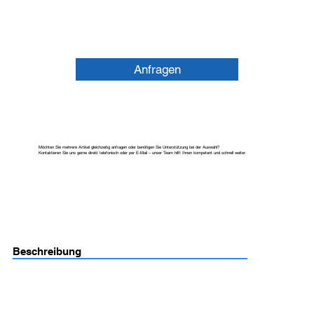
Anfragen
Möchten Sie mehrere Artikel gleichzeitig anfragen oder benötigen Sie Unterstützung bei der Auswahl?
Kontaktieren Sie uns gerne direkt telefonisch oder per E-Mail – unser Team hilft Ihnen kompetent und schnell weiter.
Beschreibung