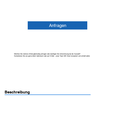
Anfragen
Möchten Sie mehrere Artikel gleichzeitig anfragen oder benötigen Sie Unterstützung bei der Auswahl?
Kontaktieren Sie uns gerne direkt telefonisch oder per E-Mail – unser Team hilft Ihnen kompetent und schnell weiter.
Beschreibung