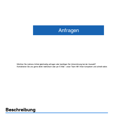
Anfragen
Möchten Sie mehrere Artikel gleichzeitig anfragen oder benötigen Sie Unterstützung bei der Auswahl?
Kontaktieren Sie uns gerne direkt telefonisch oder per E-Mail – unser Team hilft Ihnen kompetent und schnell weiter.
Beschreibung