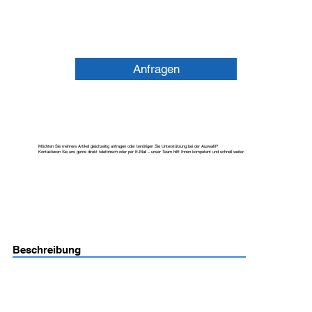
Anfragen
Möchten Sie mehrere Artikel gleichzeitig anfragen oder benötigen Sie Unterstützung bei der Auswahl?
Kontaktieren Sie uns gerne direkt telefonisch oder per E-Mail – unser Team hilft Ihnen kompetent und schnell weiter.
Beschreibung