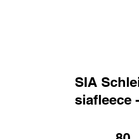
SIA Schle
siafleece
80