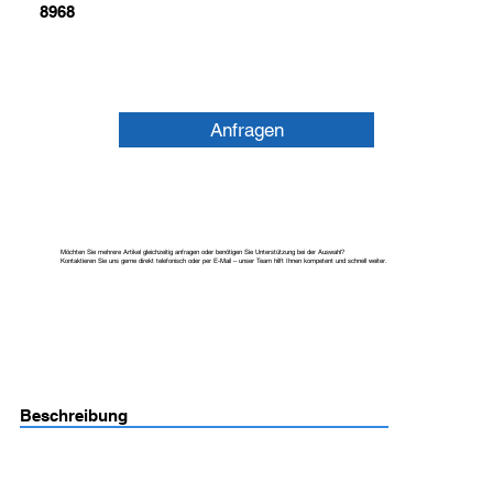
8968
Anfragen
Möchten Sie mehrere Artikel gleichzeitig anfragen oder benötigen Sie Unterstützung bei der Auswahl?
Kontaktieren Sie uns gerne direkt telefonisch oder per E-Mail – unser Team hilft Ihnen kompetent und schnell weiter.
Beschreibung