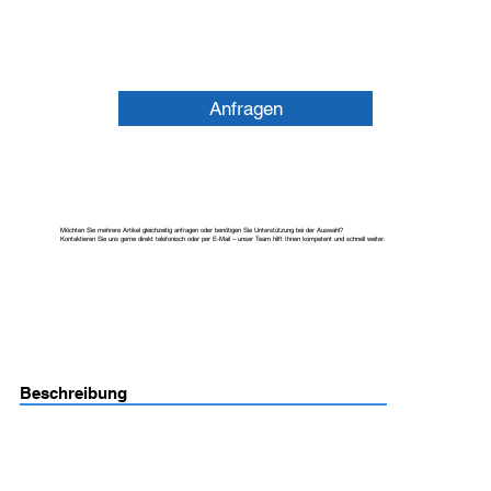
Anfragen
Möchten Sie mehrere Artikel gleichzeitig anfragen oder benötigen Sie Unterstützung bei der Auswahl?
Kontaktieren Sie uns gerne direkt telefonisch oder per E-Mail – unser Team hilft Ihnen kompetent und schnell weiter.
Beschreibung