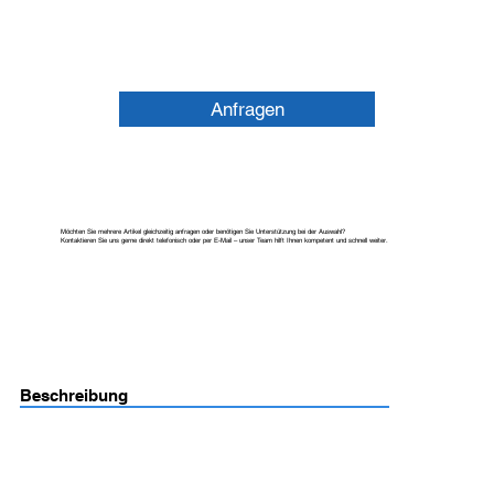
Anfragen
Möchten Sie mehrere Artikel gleichzeitig anfragen oder benötigen Sie Unterstützung bei der Auswahl?
Kontaktieren Sie uns gerne direkt telefonisch oder per E-Mail – unser Team hilft Ihnen kompetent und schnell weiter.
Beschreibung