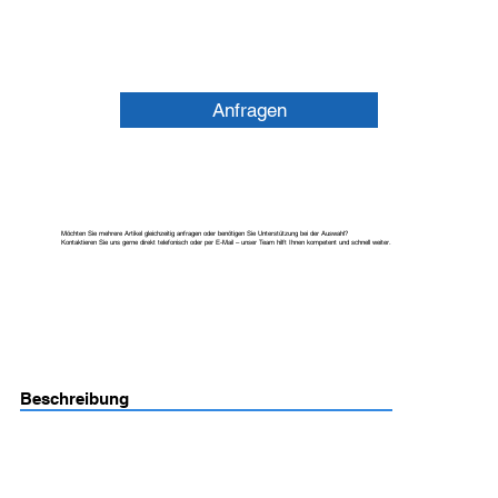
Anfragen
Möchten Sie mehrere Artikel gleichzeitig anfragen oder benötigen Sie Unterstützung bei der Auswahl?
Kontaktieren Sie uns gerne direkt telefonisch oder per E-Mail – unser Team hilft Ihnen kompetent und schnell weiter.
Beschreibung