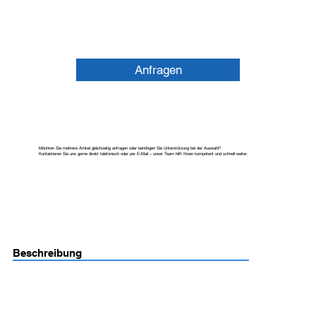
Anfragen
Möchten Sie mehrere Artikel gleichzeitig anfragen oder benötigen Sie Unterstützung bei der Auswahl?
Kontaktieren Sie uns gerne direkt telefonisch oder per E-Mail – unser Team hilft Ihnen kompetent und schnell weiter.
Beschreibung