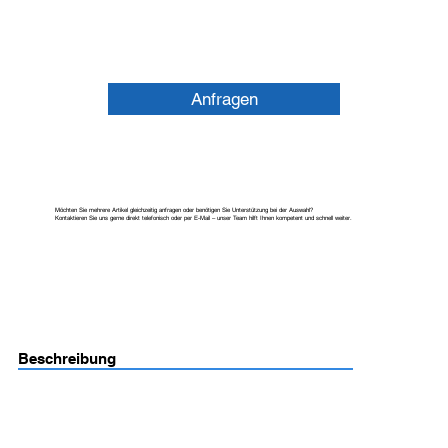
Anfragen
Möchten Sie mehrere Artikel gleichzeitig anfragen oder benötigen Sie Unterstützung bei der Auswahl?
Kontaktieren Sie uns gerne direkt telefonisch oder per E-Mail – unser Team hilft Ihnen kompetent und schnell weiter.
Beschreibung