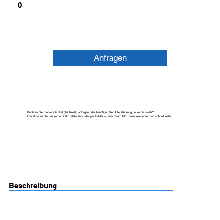
0
Anfragen
Möchten Sie mehrere Artikel gleichzeitig anfragen oder benötigen Sie Unterstützung bei der Auswahl?
Kontaktieren Sie uns gerne direkt telefonisch oder per E-Mail – unser Team hilft Ihnen kompetent und schnell weiter.
Beschreibung