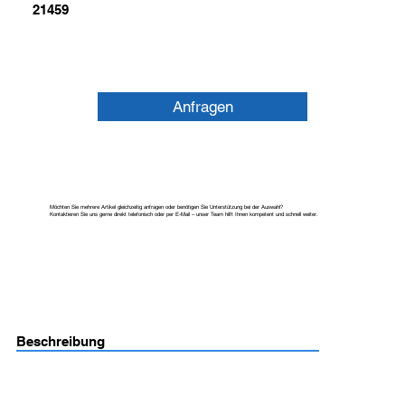
21459
Anfragen
Möchten Sie mehrere Artikel gleichzeitig anfragen oder benötigen Sie Unterstützung bei der Auswahl?
Kontaktieren Sie uns gerne direkt telefonisch oder per E-Mail – unser Team hilft Ihnen kompetent und schnell weiter.
Beschreibung