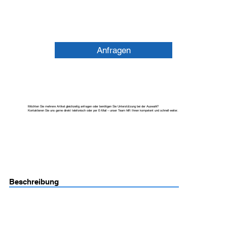
Anfragen
Möchten Sie mehrere Artikel gleichzeitig anfragen oder benötigen Sie Unterstützung bei der Auswahl?
Kontaktieren Sie uns gerne direkt telefonisch oder per E-Mail – unser Team hilft Ihnen kompetent und schnell weiter.
Beschreibung