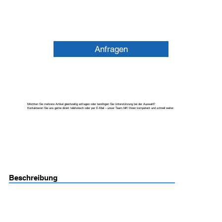
Anfragen
Möchten Sie mehrere Artikel gleichzeitig anfragen oder benötigen Sie Unterstützung bei der Auswahl?
Kontaktieren Sie uns gerne direkt telefonisch oder per E-Mail – unser Team hilft Ihnen kompetent und schnell weiter.
Beschreibung