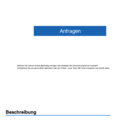
Anfragen
Möchten Sie mehrere Artikel gleichzeitig anfragen oder benötigen Sie Unterstützung bei der Auswahl?
Kontaktieren Sie uns gerne direkt telefonisch oder per E-Mail – unser Team hilft Ihnen kompetent und schnell weiter.
Beschreibung