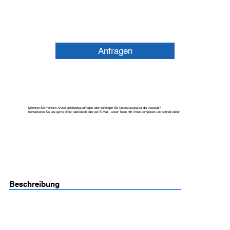
Anfragen
Möchten Sie mehrere Artikel gleichzeitig anfragen oder benötigen Sie Unterstützung bei der Auswahl?
Kontaktieren Sie uns gerne direkt telefonisch oder per E-Mail – unser Team hilft Ihnen kompetent und schnell weiter.
Beschreibung