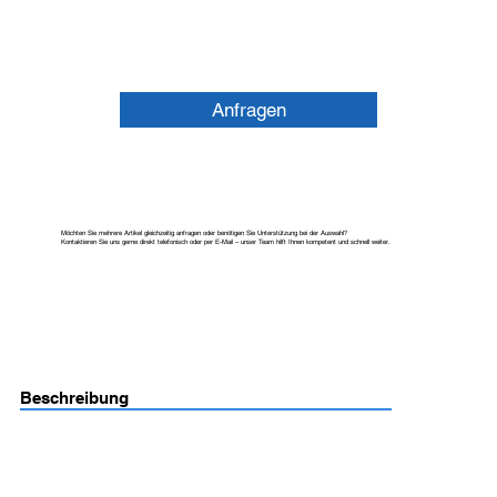
Anfragen
Möchten Sie mehrere Artikel gleichzeitig anfragen oder benötigen Sie Unterstützung bei der Auswahl?
Kontaktieren Sie uns gerne direkt telefonisch oder per E-Mail – unser Team hilft Ihnen kompetent und schnell weiter.
Beschreibung