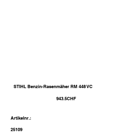
STIHL Benzin-Rasenmäher RM 448 VC
943.5
CHF
Artikelnr.:
25109