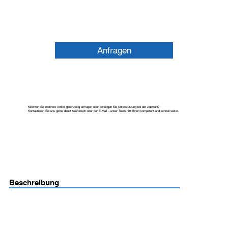
Anfragen
Möchten Sie mehrere Artikel gleichzeitig anfragen oder benötigen Sie Unterstützung bei der Auswahl?
Kontaktieren Sie uns gerne direkt telefonisch oder per E-Mail – unser Team hilft Ihnen kompetent und schnell weiter.
Beschreibung