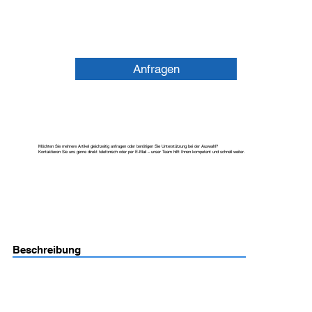
Anfragen
Möchten Sie mehrere Artikel gleichzeitig anfragen oder benötigen Sie Unterstützung bei der Auswahl?
Kontaktieren Sie uns gerne direkt telefonisch oder per E-Mail – unser Team hilft Ihnen kompetent und schnell weiter.
Beschreibung