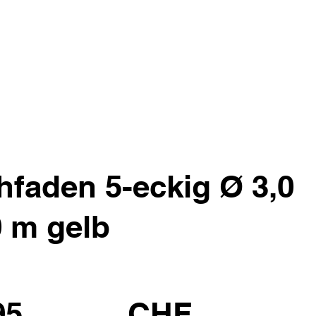
faden 5-eckig Ø 3,0
 m gelb
95
CHF