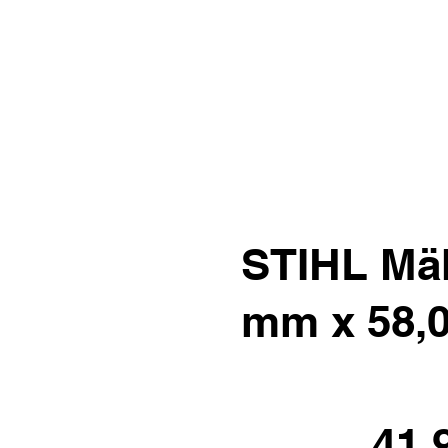
STIHL Mäh
mm x 58,0
41.