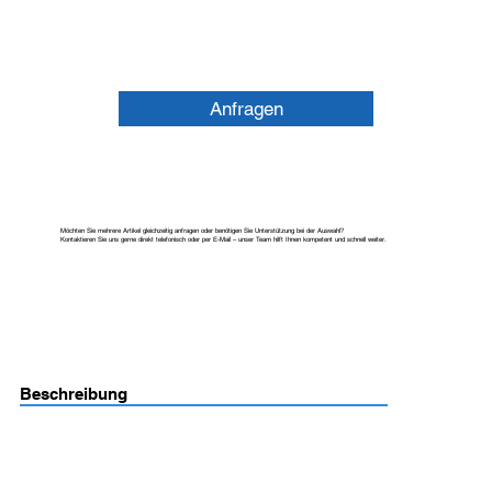
Anfragen
Möchten Sie mehrere Artikel gleichzeitig anfragen oder benötigen Sie Unterstützung bei der Auswahl?
Kontaktieren Sie uns gerne direkt telefonisch oder per E-Mail – unser Team hilft Ihnen kompetent und schnell weiter.
Beschreibung