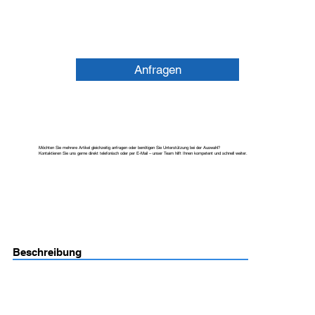
Anfragen
Möchten Sie mehrere Artikel gleichzeitig anfragen oder benötigen Sie Unterstützung bei der Auswahl?
Kontaktieren Sie uns gerne direkt telefonisch oder per E-Mail – unser Team hilft Ihnen kompetent und schnell weiter.
Beschreibung