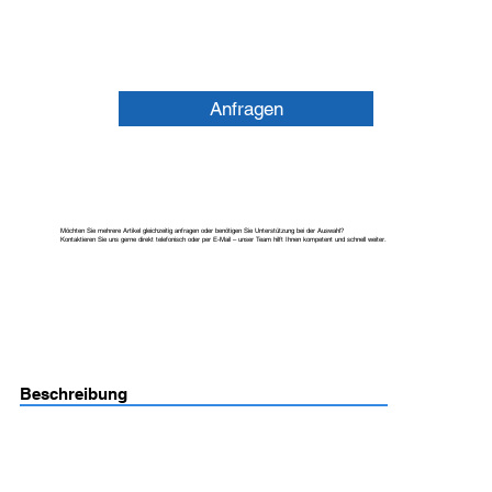
Anfragen
Möchten Sie mehrere Artikel gleichzeitig anfragen oder benötigen Sie Unterstützung bei der Auswahl?
Kontaktieren Sie uns gerne direkt telefonisch oder per E-Mail – unser Team hilft Ihnen kompetent und schnell weiter.
Beschreibung