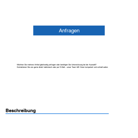
Anfragen
Möchten Sie mehrere Artikel gleichzeitig anfragen oder benötigen Sie Unterstützung bei der Auswahl?
Kontaktieren Sie uns gerne direkt telefonisch oder per E-Mail – unser Team hilft Ihnen kompetent und schnell weiter.
Beschreibung