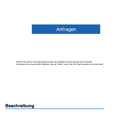
Anfragen
Möchten Sie mehrere Artikel gleichzeitig anfragen oder benötigen Sie Unterstützung bei der Auswahl?
Kontaktieren Sie uns gerne direkt telefonisch oder per E-Mail – unser Team hilft Ihnen kompetent und schnell weiter.
Beschreibung