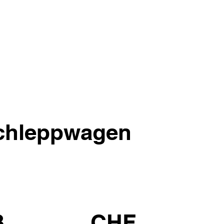
schleppwagen
8
CHF