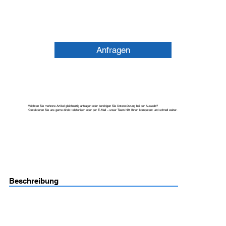
Anfragen
Möchten Sie mehrere Artikel gleichzeitig anfragen oder benötigen Sie Unterstützung bei der Auswahl?
Kontaktieren Sie uns gerne direkt telefonisch oder per E-Mail – unser Team hilft Ihnen kompetent und schnell weiter.
Beschreibung