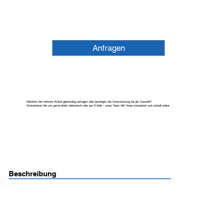
Anfragen
Möchten Sie mehrere Artikel gleichzeitig anfragen oder benötigen Sie Unterstützung bei der Auswahl?
Kontaktieren Sie uns gerne direkt telefonisch oder per E-Mail – unser Team hilft Ihnen kompetent und schnell weiter.
Beschreibung