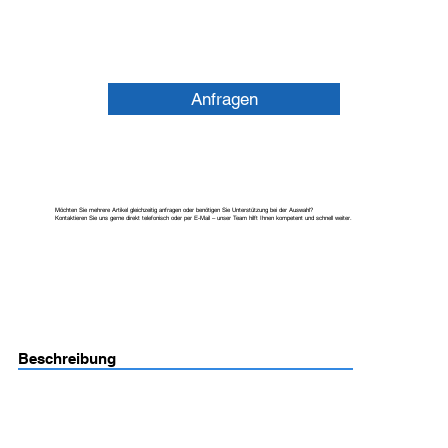
Anfragen
Möchten Sie mehrere Artikel gleichzeitig anfragen oder benötigen Sie Unterstützung bei der Auswahl?
Kontaktieren Sie uns gerne direkt telefonisch oder per E-Mail – unser Team hilft Ihnen kompetent und schnell weiter.
Beschreibung