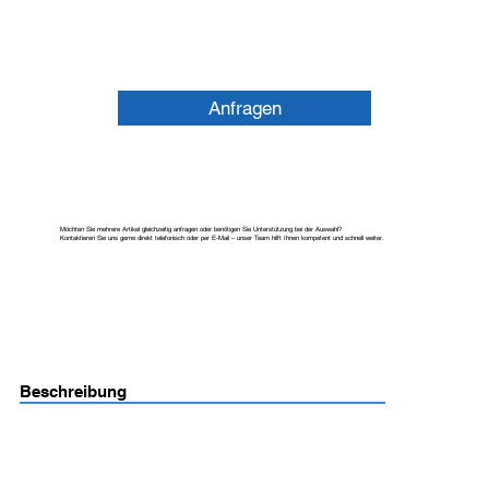
Anfragen
Möchten Sie mehrere Artikel gleichzeitig anfragen oder benötigen Sie Unterstützung bei der Auswahl?
Kontaktieren Sie uns gerne direkt telefonisch oder per E-Mail – unser Team hilft Ihnen kompetent und schnell weiter.
Beschreibung