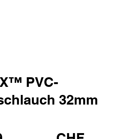
X™ PVC-
lschlauch 32mm
9
CHF