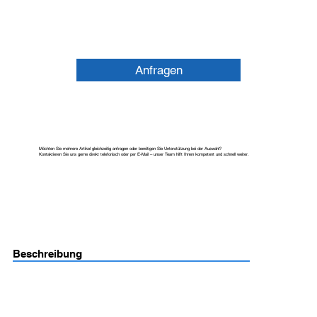
Anfragen
Möchten Sie mehrere Artikel gleichzeitig anfragen oder benötigen Sie Unterstützung bei der Auswahl?
Kontaktieren Sie uns gerne direkt telefonisch oder per E-Mail – unser Team hilft Ihnen kompetent und schnell weiter.
Beschreibung