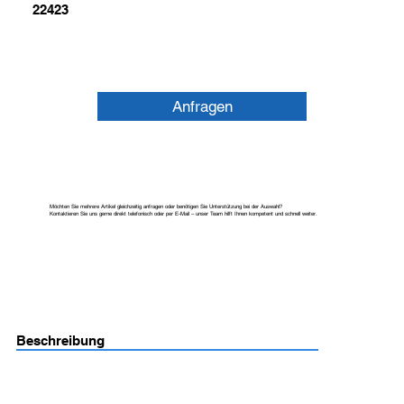
22423
Anfragen
Möchten Sie mehrere Artikel gleichzeitig anfragen oder benötigen Sie Unterstützung bei der Auswahl?
Kontaktieren Sie uns gerne direkt telefonisch oder per E-Mail – unser Team hilft Ihnen kompetent und schnell weiter.
Beschreibung