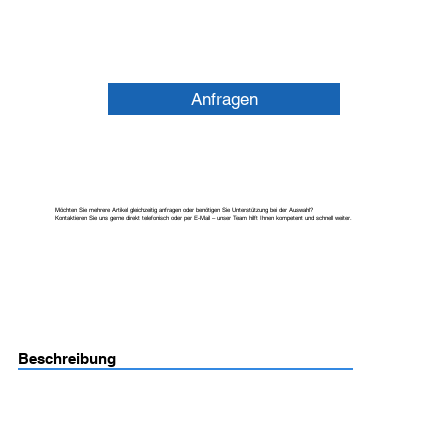
Anfragen
Möchten Sie mehrere Artikel gleichzeitig anfragen oder benötigen Sie Unterstützung bei der Auswahl?
Kontaktieren Sie uns gerne direkt telefonisch oder per E-Mail – unser Team hilft Ihnen kompetent und schnell weiter.
Beschreibung