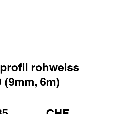
profil rohweiss
9 (9mm, 6m)
85
CHF