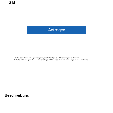
314
Anfragen
Möchten Sie mehrere Artikel gleichzeitig anfragen oder benötigen Sie Unterstützung bei der Auswahl?
Kontaktieren Sie uns gerne direkt telefonisch oder per E-Mail – unser Team hilft Ihnen kompetent und schnell weiter.
Beschreibung