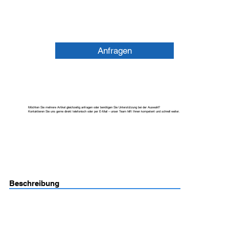
Anfragen
Möchten Sie mehrere Artikel gleichzeitig anfragen oder benötigen Sie Unterstützung bei der Auswahl?
Kontaktieren Sie uns gerne direkt telefonisch oder per E-Mail – unser Team hilft Ihnen kompetent und schnell weiter.
Beschreibung