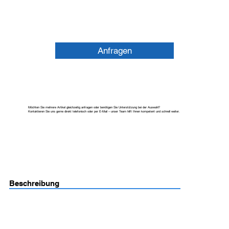
Anfragen
Möchten Sie mehrere Artikel gleichzeitig anfragen oder benötigen Sie Unterstützung bei der Auswahl?
Kontaktieren Sie uns gerne direkt telefonisch oder per E-Mail – unser Team hilft Ihnen kompetent und schnell weiter.
Beschreibung