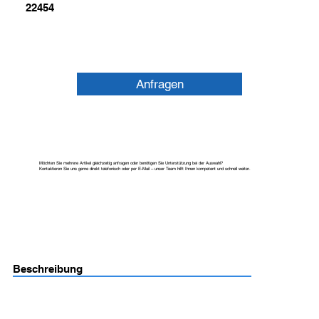
22454
Anfragen
Möchten Sie mehrere Artikel gleichzeitig anfragen oder benötigen Sie Unterstützung bei der Auswahl?
Kontaktieren Sie uns gerne direkt telefonisch oder per E-Mail – unser Team hilft Ihnen kompetent und schnell weiter.
Beschreibung