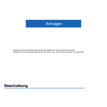
Anfragen
Möchten Sie mehrere Artikel gleichzeitig anfragen oder benötigen Sie Unterstützung bei der Auswahl?
Kontaktieren Sie uns gerne direkt telefonisch oder per E-Mail – unser Team hilft Ihnen kompetent und schnell weiter.
Beschreibung