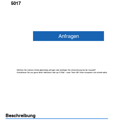
5017
Anfragen
Möchten Sie mehrere Artikel gleichzeitig anfragen oder benötigen Sie Unterstützung bei der Auswahl?
Kontaktieren Sie uns gerne direkt telefonisch oder per E-Mail – unser Team hilft Ihnen kompetent und schnell weiter.
Beschreibung